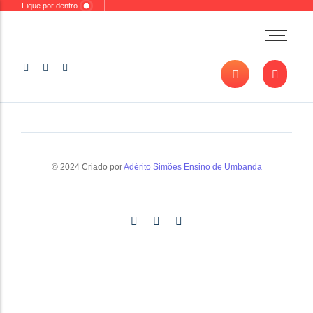
Fique por dentro
Desenvolvimento
Oferendas
Entidades
Orixás
Banhos e Ervas
Esquerda
© 2024 Criado por
Adérito Simões Ensino de Umbanda
Sacerdócio
Outros