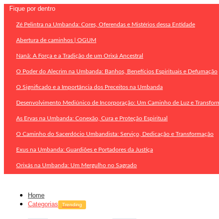
Fique por dentro
Zé Pelintra na Umbanda: Cores, Oferendas e Mistérios dessa Entidade
Abertura de caminhos | OGUM
Nanã: A Força e a Tradição de um Orixá Ancestral
O Poder do Alecrim na Umbanda: Banhos, Benefícios Espirituais e Defumação
O Significado e a Importância dos Preceitos na Umbanda
Desenvolvimento Mediúnico de Incorporação: Um Caminho de Luz e Transfor
As Ervas na Umbanda: Conexão, Cura e Proteção Espiritual
O Caminho do Sacerdócio Umbandista: Serviço, Dedicação e Transformação
Exus na Umbanda: Guardiões e Portadores da Justiça
Orixás na Umbanda: Um Mergulho no Sagrado
Home
Categorias
Trending