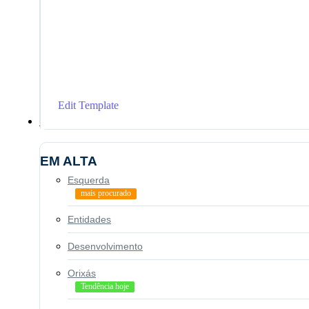
Edit Template
Geral
EM ALTA
Esquerda
mais procurado
Entidades
Desenvolvimento
Orixás
Tendência hoje