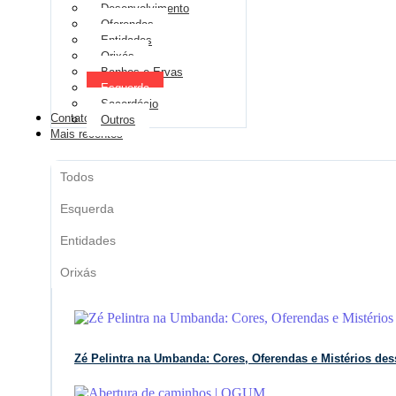
Desenvolvimento
Oferendas
Entidades
Orixás
Banhos e Ervas
Esquerda
Sacerdócio
Contato
Outros
Mais recentes
Todos
Esquerda
Entidades
Orixás
Zé Pelintra na Umbanda: Cores, Oferendas e Mistérios des