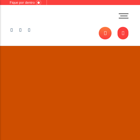
Fique por dentro
Desenvolvimento
Oferendas
Entidades
Orixás
Banhos e Ervas
Esquerda
Sacerdócio
Outros