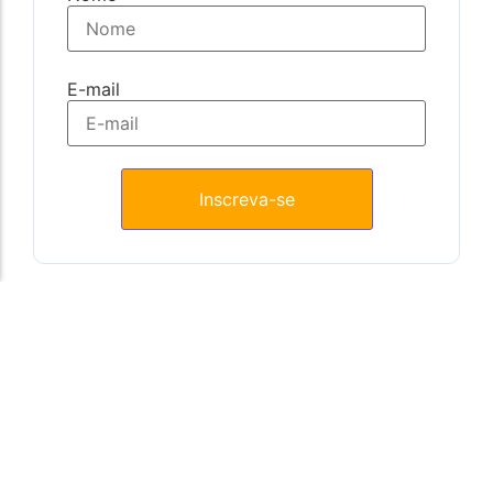
E-mail
Assuntos para explorar
alecrim
Banhos
caboclo
caboclos
desenvolvimento
Ervas
Esquerda
exu
exu caveira
exus
iemanja