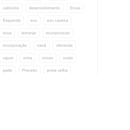
caboclos
desenvolvimento
Ervas
Esquerda
exu
exu caveira
exus
iemanja
incorporacao
incorporação
nanã
oferenda
ogum
orixa
orixas
oxala
pade
Preceito
preta velha
preto velho
pretos velhos
sacerdocio
tirar a mão do ex pai
tranca rua
xango