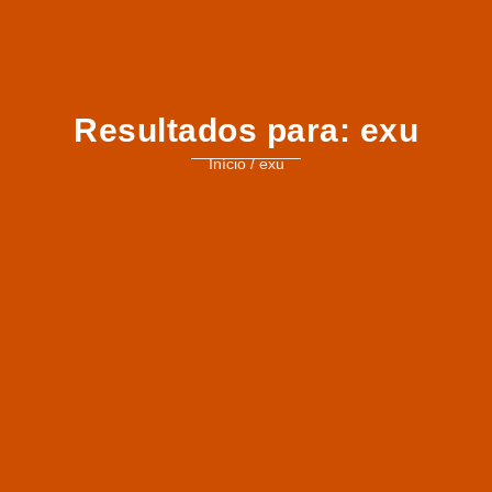
Resultados para:
exu
Início
/
exu