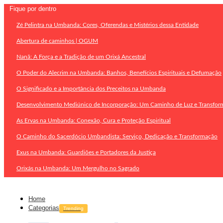
Fique por dentro
Zé Pelintra na Umbanda: Cores, Oferendas e Mistérios dessa Entidade
Abertura de caminhos | OGUM
Nanã: A Força e a Tradição de um Orixá Ancestral
O Poder do Alecrim na Umbanda: Banhos, Benefícios Espirituais e Defumação
O Significado e a Importância dos Preceitos na Umbanda
Desenvolvimento Mediúnico de Incorporação: Um Caminho de Luz e Transfor
As Ervas na Umbanda: Conexão, Cura e Proteção Espiritual
O Caminho do Sacerdócio Umbandista: Serviço, Dedicação e Transformação
Exus na Umbanda: Guardiões e Portadores da Justiça
Orixás na Umbanda: Um Mergulho no Sagrado
Home
Categorias
Trending