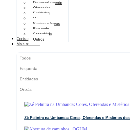
Desenvolvimento
Oferendas
Entidades
Orixás
Banhos e Ervas
Esquerda
Sacerdócio
Contato
Outros
Mais recentes
Todos
Esquerda
Entidades
Orixás
Zé Pelintra na Umbanda: Cores, Oferendas e Mistérios des