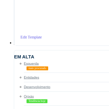
Edit Template
Geral
EM ALTA
Esquerda
mais procurado
Entidades
Desenvolvimento
Orixás
Tendência hoje